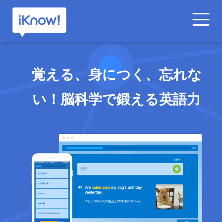
機能
覚える、身につく、忘れな
利用料金
い！脳科学で鍛える英語力
法人のお客様
無料アプリを今すぐダウンロード