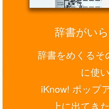
辞書がいら
辞書をめくるそ
に使
iKnow! ポッ
上に出てき