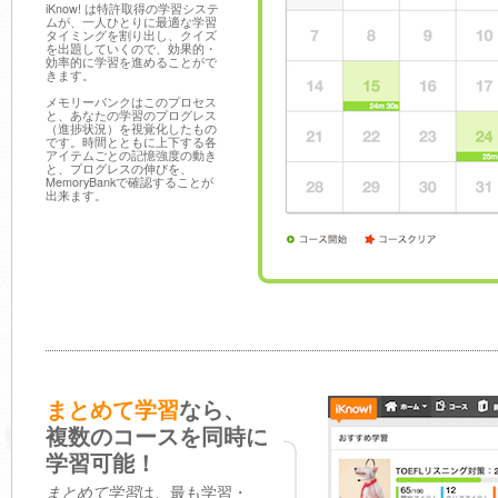
iKnow! は特許取得の学習システ
ムが、一人ひとりに最適な学習
タイミングを割り出し、クイズ
を出題していくので、効果的・
効率的に学習を進めることがで
きます。
メモリーバンクはこのプロセス
と、あなたの学習のプログレス
（進捗状況）を視覚化したもの
です。時間とともに上下する各
アイテムごとの記憶強度の動き
と、プログレスの伸びを、
MemoryBankで確認することが
出来ます。
まとめて学習
なら、
複数のコースを同時に
学習可能！
まとめて学習
は、最も学習・