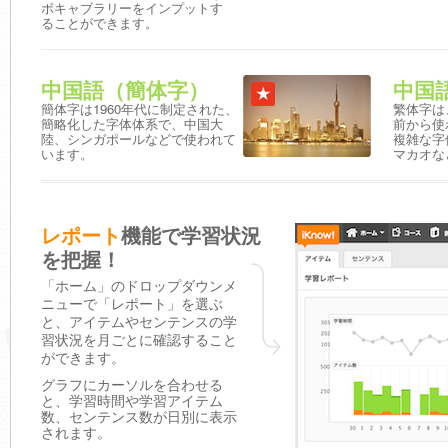
ボキャブラリーをインプットす
ることができます。
中国語（簡体字）
中国
簡体字は1960年代に制定された、
繁体字は
簡略化した字体体系で、中国大
前から使
陸、シンガポールなどで使われて
複雑な字
います。
マカオな
レポート
機能で学習状況
を把握！
「ホーム」のドロップダウンメ
ニューで「レポート」を選ぶ
と、アイテムやセンテンスの学
習状況を月ごとに確認すること
ができます。
グラフにカーソルを合わせる
と、学習時間や学習アイテム
数、センテンス数が日別に表示
されます。