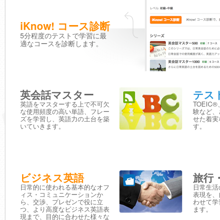
iKnow! コース診断
5分程度のテストで学習に最
適なコースを診断します。
英会話マスター
テス
英語をマスターする上で不可欠
TOEIC
な使用頻度の高い単語、フレー
験など、
ズを学習し、英語力の土台を築
せた着実
いていきます。
す。
ビジネス英語
旅行
日常的に使われる基本的なオフ
日常生活
ィス・コミュニケーションか
表現を、
ら、交渉、プレゼンで役に立
わせて学
つ、より高度なビジネス英語表
ます。
現まで、目的に合わせた様々な