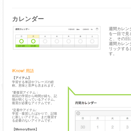
カレンダー
週間カレン
を一目で見
と、その日
週間カレン
リックする
す。
iKnow! 用語
【アイテム】
学習する単語やフレーズの総
称。意味と音声も含まれます。
*要復習アイテム：
前回の学習から時間が経ち、記
憶が弱くなっているアイテム。
復習が必要なアイテムです。
*定着中アイテム:
学習・復習したばかりで、記憶
に新しいアイテム。まだ復習す
る必要のないアイテムです。
【MemoryBank】