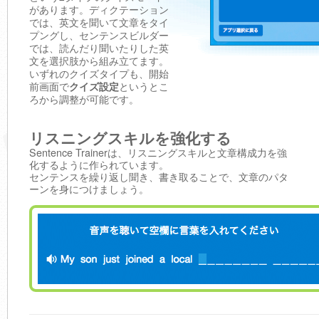
があります。ディクテーション
では、英文を聞いて文章をタイ
プングし、センテンスビルダー
では、読んだり聞いたりした英
文を選択肢から組み立てます。
いずれのクイズタイプも、開始
前画面で
クイズ設定
というとこ
ろから調整が可能です。
リスニングスキルを強化する
Sentence Trainerは、リスニングスキルと文章構成力を強
化するように作られています。
センテンスを繰り返し聞き、書き取ることで、文章のパタ
ーンを身につけましょう。