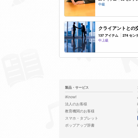
中級
クライアントとの
137 アイテム
274 セ
中上級
製品・サービス
iKnow!
法人のお客様
教育機関のお客様
スマホ・タブレット
ポップアップ辞書