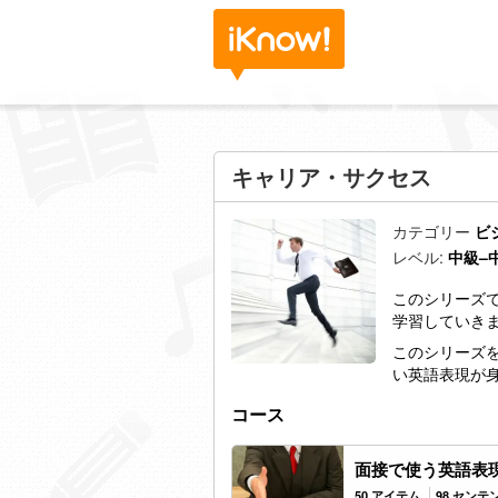
キャリア・サクセス
カテゴリー
ビ
レベル:
中級–
このシリーズ
学習していき
このシリーズ
い英語表現が
コース
面接で使う英語表
50 アイテム
98 センテ