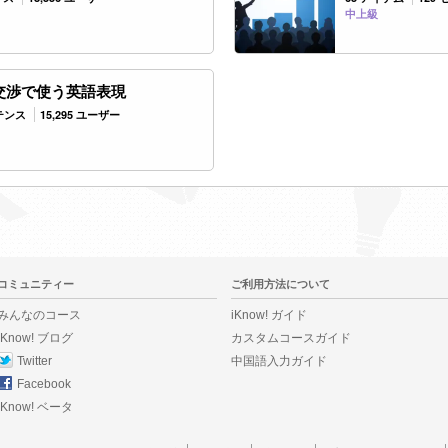
中上級
交渉で使う英語表現
ンテンス
15,295 ユーザー
コミュニティー
ご利用方法について
みんなのコース
iKnow! ガイド
iKnow! ブログ
カスタムコースガイド
Twitter
中国語入力ガイド
Facebook
iKnow! ベータ