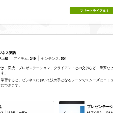
フリートライアル！
ジネス英語
中上級
アイテム:
249
センテンス:
501
では、面接、プレゼンテーション、クライアントとの交渉など、重要な
ます。
を学習すると、ビジネスにおいて決め手となるシーンでスムーズにコミ
身につきます。
現
プレゼンテー
ンス
18,556 ユーザー
65 アイテム
129