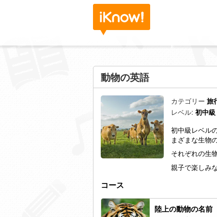
動物の英語
カテゴリー
旅
レベル:
初中級
初中級レベル
まざまな生物
それぞれの生
親子で楽しみ
コース
陸上の動物の名前