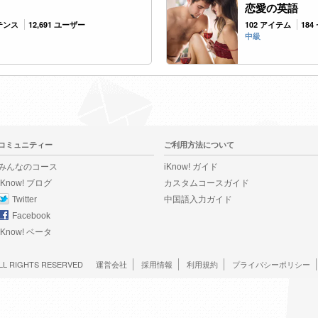
恋愛の英語
ンテンス
12,691 ユーザー
102 アイテム
18
中級
コミュニティー
ご利用方法について
みんなのコース
iKnow! ガイド
iKnow! ブログ
カスタムコースガイド
Twitter
中国語入力ガイド
Facebook
iKnow! ベータ
LL RIGHTS RESERVED
運営会社
採用情報
利用規約
プライバシーポリシー