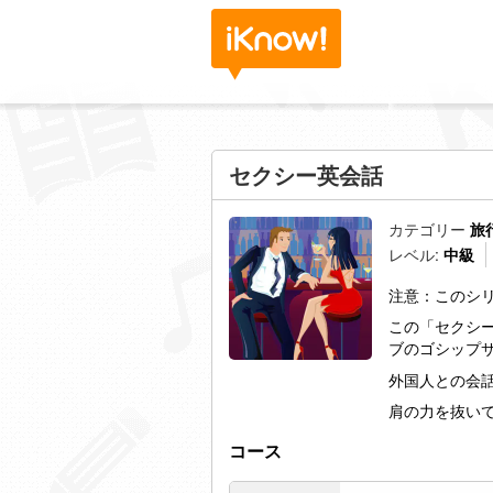
セクシー英会話
カテゴリー
旅
レベル:
中級
注意：このシ
この「セクシ
ブのゴシップ
外国人との会
肩の力を抜い
コース