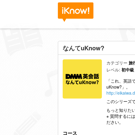
なんてuKnow?
カテゴリー
旅
レベル:
初中級
「これ、英語
uKnow?」。
http://eikaiw
このシリーズで
もっと知りたい
※ 質問する
ださい。
コース