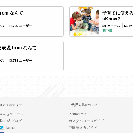
rom なんて
子育てに使える表
uKnow?
ンス
11,729 ユーザー
50 アイテム
65 
初中級
現 from なんて
ンス
13,758 ユーザー
コミュニティー
ご利用方法について
みんなのコース
iKnow! ガイド
iKnow! ブログ
カスタムコースガイド
Twitter
中国語入力ガイド