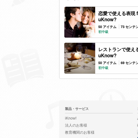
恋愛で使える表現 f
uKnow?
50 アイテム
73 センテ
初中級
レストランで使える表
uKnow?
50 アイテム
69 センテ
初中級
製品・サービス
iKnow!
法人のお客様
教育機関のお客様