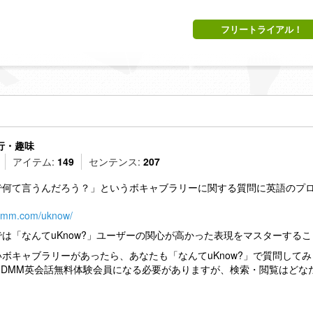
フリートライアル！
行・趣味
アイテム:
149
センテンス:
207
で何て言うんだろう？」というボキャブラリーに関する質問に英語のプロ
a.dmm.com/uknow/
は「なんてuKnow?」ユーザーの関心が高かった表現をマスターする
ボキャブラリーがあったら、あなたも「なんてuKnow?」で質問して
にはDMM英会話無料体験会員になる必要がありますが、検索・閲覧はど