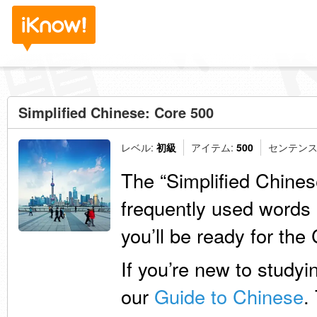
Simplified Chinese: Core 500
レベル:
初級
アイテム:
500
センテンス
The “Simplified Chines
frequently used words 
you’ll be ready for th
If you’re new to study
our
Guide to Chinese
.