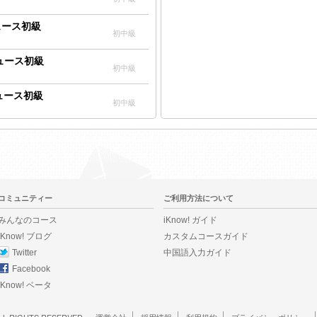
ニュース初級
初中級
ニュース初級
初中級
ニュース初級
初中級
コミュニティー
ご利用方法について
みんなのコース
iKnow! ガイド
iKnow! ブログ
カスタムコースガイド
Twitter
中国語入力ガイド
Facebook
iKnow! ベータ
LL RIGHTS RESERVED
運営会社
採用情報
利用規約
プライバシーポリシー