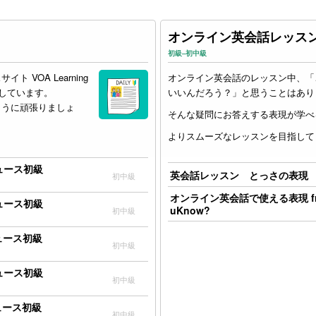
オンライン英会話レッス
初級–初中級
スサイト
VOA
Learning
オンライン英会話のレッスン中、「
にしています。
いいんだろう？」と思うことはあり
ように頑張りましょ
そんな疑問にお答えする表現が学べ
よりスムーズなレッスンを目指して
ニュース初級
英会話レッスン とっさの表現
初中級
オンライン英会話で使える表現 fr
ニュース初級
uKnow?
初中級
ニュース初級
初中級
ニュース初級
初中級
ニュース初級
初中級