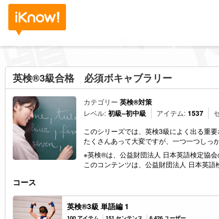
英検®3級合格 必須ボキャブラリー
カテゴリー
英検®対策
レベル:
初級–初中級
アイテム:
1537
このシリーズでは、英検3級によく出る重要
たくさんあって大変ですが、一つ一つしっ
※英検®は、公益財団法人 日本英語検定協
このコンテンツは、公益財団法人 日本英語
コース
英検®3級 単語編 1
100 アイテム
151 センテンス
6,426 ユーザー