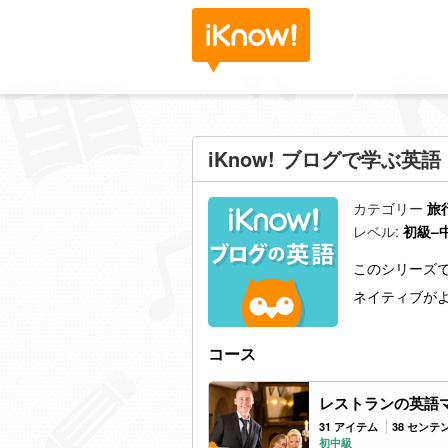
iKnow! ブログで学ぶ英語
カテゴリー
旅
レベル:
初級–
このシリーズで
ネイティブが
コース
レストランの英語
31 アイテム
38 センテ
初中級