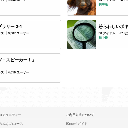
初中級
ラリー 2-1
紛らわしいボキ
ンス
3,387 ユーザー
30 アイテム
57 
初中級
ヴ・スピーカー！」
ンス
4,610 ユーザー
コミュニティー
ご利用方法について
みんなのコース
iKnow! ガイド