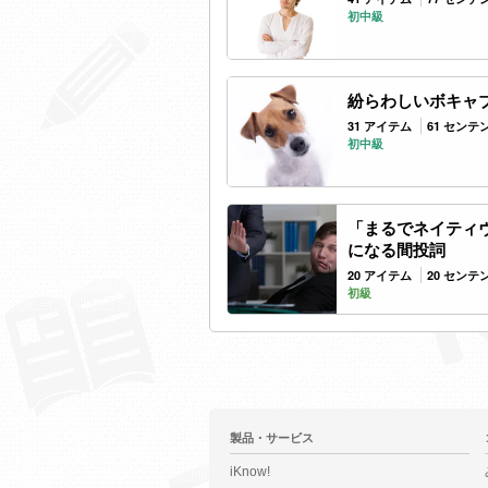
初中級
紛らわしいボキャブ
31 アイテム
61 センテ
初中級
「まるでネイティ
になる間投詞
20 アイテム
20 センテ
初級
製品・サービス
iKnow!