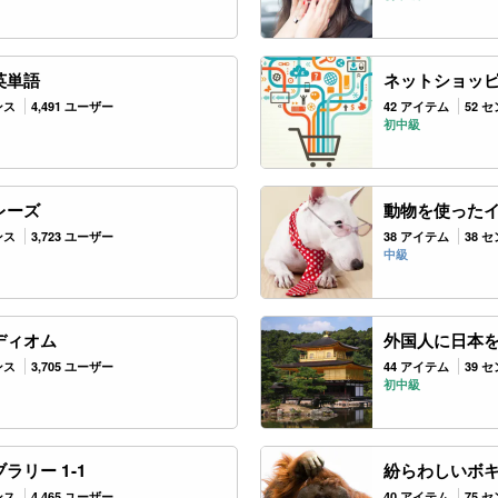
英単語
ネットショッ
ンス
4,491 ユーザー
42 アイテム
52 
初中級
レーズ
動物を使った
ンス
3,723 ユーザー
38 アイテム
38 
中級
ディオム
外国人に日本
ンス
3,705 ユーザー
44 アイテム
39 
初中級
ラリー 1-1
紛らわしいボキ
ンス
4,465 ユーザー
40 アイテム
75 