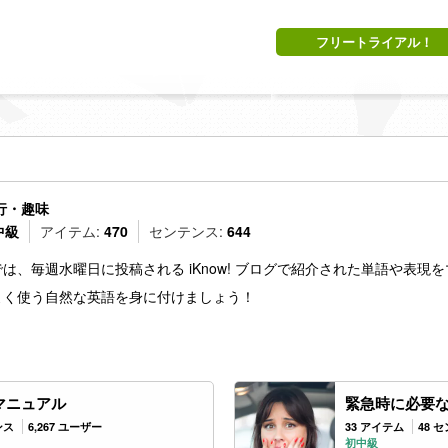
フリートライアル！
行・趣味
中級
アイテム:
470
センテンス:
644
は、毎週水曜日に投稿される iKnow! ブログで紹介された単語や表現
よく使う自然な英語を身に付けましょう！
マニュアル
緊急時に必要
ンス
6,267 ユーザー
33 アイテム
48 
初中級