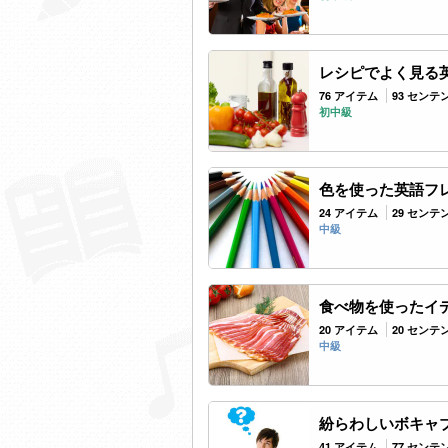
レシピでよく見る
76 アイテム
93 センテ
初中級
色を使った英語フ
24 アイテム
29 センテ
中級
食べ物を使ったイ
20 アイテム
20 センテ
中級
紛らわしいボキャブ
41 アイテム
77 センテ