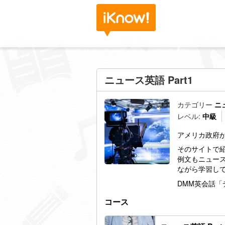
ニュース英語 Part1
カテゴリー
ニ
レベル:
中級
アメリカ政府が運営
そのサイトで
例文もニュースを
ながら学習し
DMM
英会話「
コース