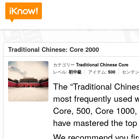
Traditional Chinese: Core 2000
カテゴリー
Traditional Chinese Core
レベル:
初中級
アイテム:
500
センテン
The “Traditional Chine
most frequently used w
Core, 500, Core 1000, 
have mastered the top
We recommend you fir