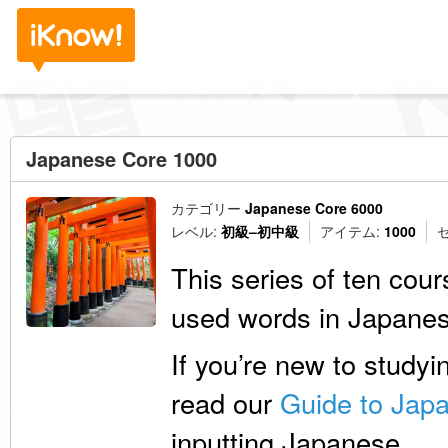
Japanese Core 1000
カテゴリー
Japanese Core 6000
レベル:
初級–初中級
アイテム:
1000
This series of ten co
used words in Japanes
If you’re new to study
read our
Guide to Jap
inputting Japanese.