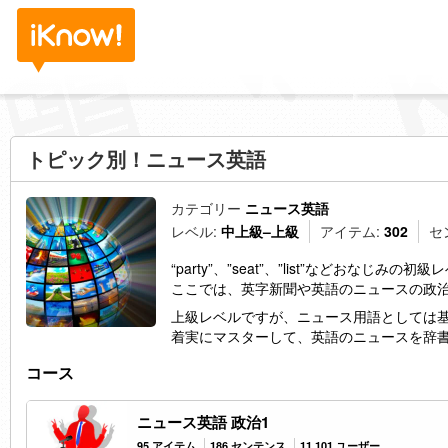
トピック別！ニュース英語
カテゴリー
ニュース英語
レベル:
中上級–上級
アイテム:
302
セ
“party”、”seat”、”list”などお
ここでは、英字新聞や英語のニュースの政
上級レベルですが、ニュース用語としては
着実にマスターして、英語のニュースを辞
コース
ニュース英語 政治1
95 アイテム
186 センテンス
11,101 ユーザー