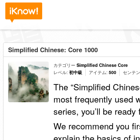
Simplified Chinese: Core 1000
カテゴリー
Simplified Chinese Core
レベル:
初中級
アイテム:
500
センテン
The “Simplified Chines
most frequently used w
series, you’ll be ready
We recommend you fir
explain the basics of i