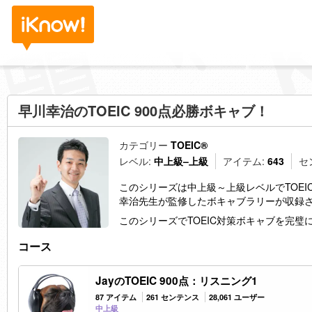
早川幸治のTOEIC 900点必勝ボキャブ！
カテゴリー
TOEIC®
レベル:
中上級–上級
アイテム:
643
セ
このシリーズは中上級～上級レベルでTOEIC
幸治先生が監修したボキャブラリーが収録
このシリーズでTOEIC対策ボキャブを完璧
コース
JayのTOEIC 900点：リスニング1
87 アイテム
261 センテンス
28,061 ユーザー
中上級