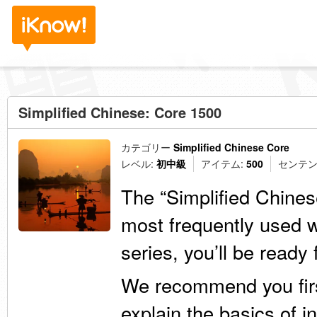
Simplified Chinese: Core 1500
カテゴリー
Simplified Chinese Core
レベル:
初中級
アイテム:
500
センテン
The “Simplified Chines
most frequently used w
series, you’ll be ready
We recommend you fir
explain the basics of i