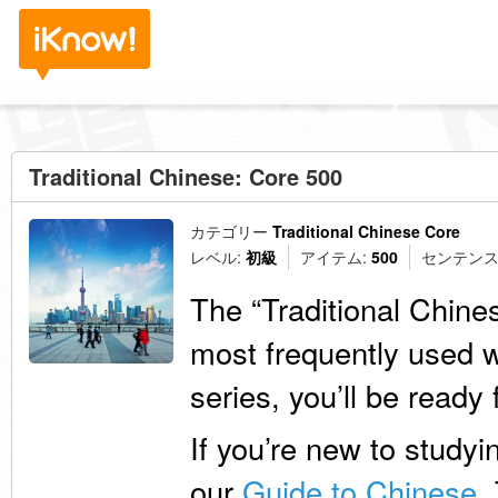
Traditional Chinese: Core 500
カテゴリー
Traditional Chinese Core
レベル:
初級
アイテム:
500
センテンス
The “Traditional Chine
most frequently used w
series, you’ll be ready
If you’re new to study
our
Guide to Chinese
.