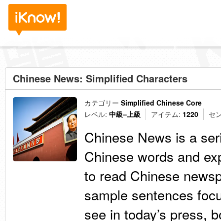
Chinese News: Simplified Characters
カテゴリー
Simplified Chinese Core
レベル:
中級–上級
アイテム:
1220
セン
Chinese News is a ser
Chinese words and exp
to read Chinese newsp
sample sentences focu
see in today’s press, b