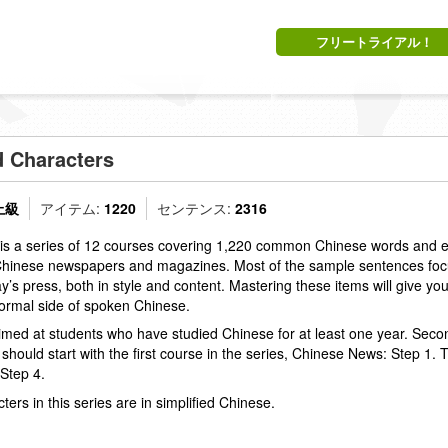
フリートライアル！
d Characters
上級
アイテム:
1220
センテンス:
2316
s a series of 12 courses covering 1,220 common Chinese words and e
Chinese newspapers and magazines. Most of the sample sentences focu
y’s press, both in style and content. Mastering these items will give you
ormal side of spoken Chinese.
aimed at students who have studied Chinese for at least one year. Seco
l should start with the first course in the series, Chinese News: Step 1.
Step 4.
cters in this series are in simplified Chinese.