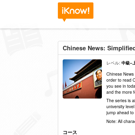
Chinese News: Simplifie
レベル:
中級–
Chinese News i
order to read 
you see in toda
and the more f
The series is 
university leve
jump ahead to 
Note: All chara
コース