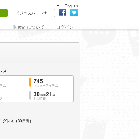
English
ビジネスパートナー
iKnow! について
ログイン
レス
745
テム
マスターアイテム
30
21
時間
分
ス
学習時間
ログレス（30日間）