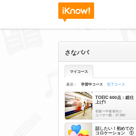
さなパパ
マイコース
表示：
学習中コース
完了コース
TOEIC 600点：総仕
上げ1
初級〜中級者向け
ユーザー数：37,980
話したい！初めての
コロケーション ①