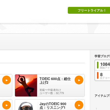
フリートライアル！
学習プログ
1084
開始アイ
8
TOEIC 600点：総仕
完了コー
上げ2
初級〜中級者向け
ユーザー数：32,779
アイテムプ
JayのTOEIC 900
点：リスニング1
1