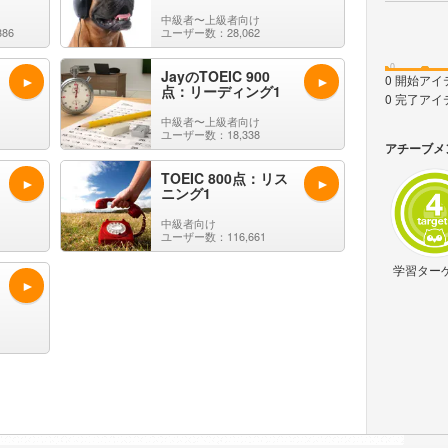
中級者〜上級者向け
86
ユーザー数：28,062
0
JayのTOEIC 900
0 開始アイ
点：リーディング1
0 完了アイ
中級者〜上級者向け
ユーザー数：18,338
アチーブメ
TOEIC 800点：リス
ニング1
中級者向け
ユーザー数：116,661
学習ター