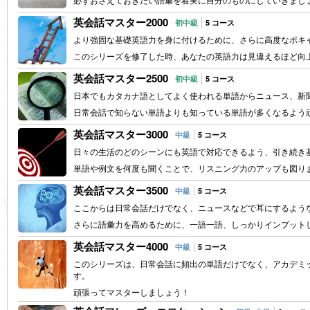
英会話マスター2000
初中級
5 コース
より強固な基礎英語力を身に付けるために、さらに高度なボキ
このシリーズを修了した時、あなたの英語力は見違えるほど向
英会話マスター2500
初中級
5 コース
日本でもカタカナ語としてよく使われる単語からニュース、新
日常会話で知らない単語よりも知っている単語が多くなるよう
英会話マスター3000
中級
5 コース
日々の生活のどのシーンにも英語で対応できるよう、引き続き
単語や例文を何度も聞くことで、リスニング力のアップも図り
英会話マスター3500
中級
5 コース
ここからは日常会話だけでなく、ニュースなどで耳にするよう
さらに語彙力を高めるために、一語一語、しっかりインプット
英会話マスター4000
中級
5 コース
このシリーズは、日常会話に頻出の単語だけでなく、アカデミ
す。
頑張ってマスターしましょう！