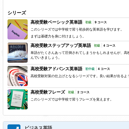
シリーズ
高校受験ベーシック英単語
初級
9 コース
このシリーズでは中学校で習う初歩的な英単語を学びます。
まずは基礎力を身に付けましょう。
高校受験ステップアップ英単語
初級
4 コース
単語がたくさんあって圧倒されてしまうかもしれませんが、高
んでいきましょう。
高校受験アドバンス英単語
初中級
4 コース
高校受験対策の仕上げとなるシリーズです。良い結果が出るよ
高校受験フレーズ
初級
2 コース
このシリーズでは中学校で習うフレーズを覚えます。
ビジネス英語