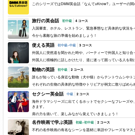
このシリーズではDMM英会話「なんてuKnow?」ユーザーの
旅行の英会話
初中級
4 コース
入国審査、ホテル、レストラン、緊急事態など具体的な状況を
今から素敵な旅の準備を始めましょう！
使える英語
初中級–中級
3 コース
外国人に突然道を聞かれた時や、パーティーで外国人と知り合
外国人に積極的に話しかけたり、道に迷って困っている人を助
動物の英語
初中級
2 コース
誰もが知っている身近な動物（犬や猫）からテントウムシやト
それぞれの生物の具体的な特徴やトリビアが例文に散りばめら
セクシー英会話
中級
2 コース
海外ドラマシリーズに出てくるホットでセクシーなフレーズや
きます。
肩の力を抜いて、楽しみながら覚えていきましょう！
名作映画で学ぶ英語
初級–初中級
2 コース
不朽の名作映画の有名なシーンを題材に単語やフレーズをマス