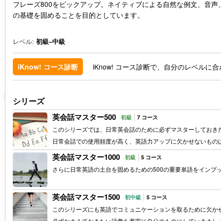
フレーズ800をピックアップ。ネイティブによる自然な例文、音
の基礎を固めることを目的としています。
レベル:
初級–中級
iKnow! コース診断で、自分のレベル
iKnow! コース診断
シリーズ
英会話マスター500
初級
7 コース
このシリーズでは、日常英会話のために必ずマスターしておきた
日常会話での使用頻度が高く、英語力アップに欠かせないもの
英会話マスター1000
初級
5 コース
さらに日常英語の土台を固めるための500の重要単語をインプ
英会話マスター1500
初中級
5 コース
このシリーズにも英語でコミュニケーションを取るために欠か
必ずおさえておきたい語彙を着実に自分のものにしていきまし