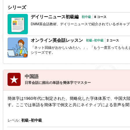
シリーズ
デイリーニュース初級編
初中級
8 コース
DMM
英会話教材、デイリーニュースで紹介されているボキャブ
オンライン英会話レッスン
初級–初中級
2 コース
「ネット回線がおかしいみたい。」、「もう一度言ってもらえ
シリーズです。
中国語
日常会話に頻出の単語を簡体字でマスター
簡体字は1960年代に制定された、簡略化した字体体系で、中国大
す。ここでは単語を簡体字で例文と共にネイティブによる音声を聞
レベル:
初級–初中級