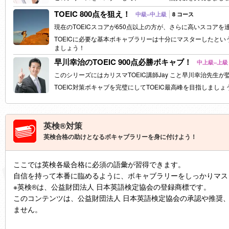
TOEIC 800点を狙え！
中級–中上級
8 コース
現在のTOEICスコアが650点以上の方が、さらに高いスコア
TOEIC
に必要な基本ボキャブラリーは十分にマスターしたという
ましょう！
早川幸治のTOEIC 900点必勝ボキャブ！
中上級–上級
このシリーズにはカリスマTOEIC講師Jay こと早川幸治先
TOEIC
対策ボキャブを完璧にしてTOEIC最高峰を目指しましょ
英検®対策
英検合格の助けとなるボキャブラリーを身に付けよう！
ここでは英検各級合格に必須の語彙が習得できます。
自信を持って本番に臨めるように、ボキャブラリーをしっかりマス
※英検®は、公益財団法人 日本英語検定協会の登録商標です。
このコンテンツは、公益財団法人 日本英語検定協会の承認や推奨
ません。