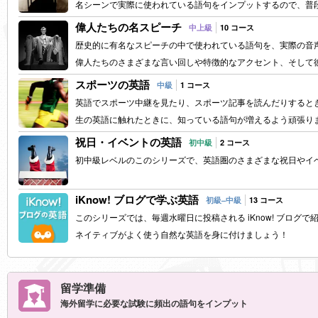
名シーンで実際に使われている語句をインプットするので、普
偉人たちの名スピーチ
中上級
10 コース
歴史的に有名なスピーチの中で使われている語句を、実際の音
偉人たちのさまざまな言い回しや特徴的なアクセント、そして
スポーツの英語
中級
1 コース
英語でスポーツ中継を見たり、スポーツ記事を読んだりすると
生の英語に触れたときに、知っている語句が増えるよう頑張りま
祝日・イベントの英語
初中級
2 コース
初中級レベルのこのシリーズで、英語圏のさまざまな祝日やイ
iKnow! ブログで学ぶ英語
初級–中級
13 コース
このシリーズでは、毎週水曜日に投稿される iKnow! ブログ
ネイティブがよく使う自然な英語を身に付けましょう！
留学準備
海外留学に必要な試験に頻出の語句をインプット