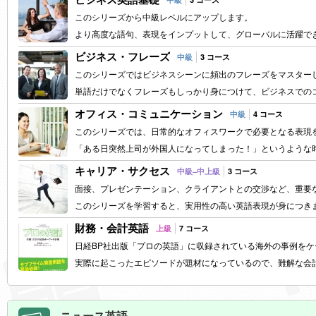
このシリーズから中級レベルにアップします。
より高度な語句、表現をインプットして、グローバルに活躍で
ビジネス・フレーズ
中級
3 コース
このシリーズではビジネスシーンに頻出のフレーズをマスター
単語だけでなくフレーズもしっかり身につけて、ビジネスでの
オフィス・コミュニケーション
中級
4 コース
このシリーズでは、日常的なオフィスワークで必要となる表現
「ある日突然上司が外国人になってしまった！」というような
キャリア・サクセス
中級–中上級
3 コース
面接、プレゼンテーション、クライアントとの交渉など、重要
このシリーズを学習すると、実用性の高い英語表現が身につき
財務・会計英語
上級
7 コース
日経BP社出版「プロの英語」に収録されている海外の事例を
実際に起こったエピソードが題材になっているので、難解な会
ニュース英語