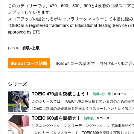
このカテゴリーでは、470、600、800、900と4段階の目標スコア
ンプットしていきます。
スコアアップの鍵となるボキャブラリーをマスターして本番に臨み
TOEIC
is a registered trademark of Educational Testing Service (ET
approved by
ETS
.
レベル:
初級–上級
iKnow! コース診断で、自分のレベル
iKnow! コース診断
シリーズ
TOEIC 470点を突破しよう！
初級–初中級
8 コース
このシリーズでは、TOEIC470点を目指している方のための
TOEIC
に頻出の基礎単語を効率よくマスターしたいという皆さ
TOEIC 600点を目指せ！
初中級
9 コース
リスニングセクションとリーディングセクションで頻出単語や
このシリーズをマスターして、TOEIC600点突破を実現しまし