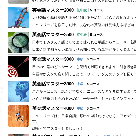
英会話マスター2000
初中級
5 コース
より強固な基礎英語力を身に付けるために、さらに高度なボキ
このシリーズを修了した時、あなたの英語力は見違えるほど向
英会話マスター2500
初中級
5 コース
日本でもカタカナ語としてよく使われる単語からニュース、新
日常会話で知らない単語よりも知っている単語が多くなるよう
英会話マスター3000
中級
5 コース
日々の生活のどのシーンにも英語で対応できるよう、引き続き
単語や例文を何度も聞くことで、リスニング力のアップも図り
英会話マスター3500
中級
5 コース
ここからは日常会話だけでなく、ニュースなどで耳にするよう
さらに語彙力を高めるために、一語一語、しっかりインプット
英会話マスター4000
中級
5 コース
このシリーズは、日常会話に頻出の単語だけでなく、アカデミ
す。
頑張ってマスターしましょう！