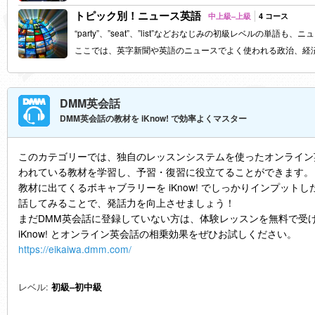
トピック別！ニュース英語
中上級–上級
4 コース
“party”、”seat”、”list”などおなじみの初級レベルの単語
ここでは、英字新聞や英語のニュースでよく使われる政治、経
DMM英会話
DMM英会話の教材を iKnow! で効率よくマスター
このカテゴリーでは、独自のレッスンシステムを使ったオンライン
われている教材を学習し、予習・復習に役立てることができます。
教材に出てくるボキャブラリーを iKnow! でしっかりインプット
話してみることで、発話力を向上させましょう！
まだDMM英会話に登録していない方は、体験レッスンを無料で受
iKnow! とオンライン英会話の相乗効果をぜひお試しください。
https://eikaiwa.dmm.com/
レベル:
初級–初中級